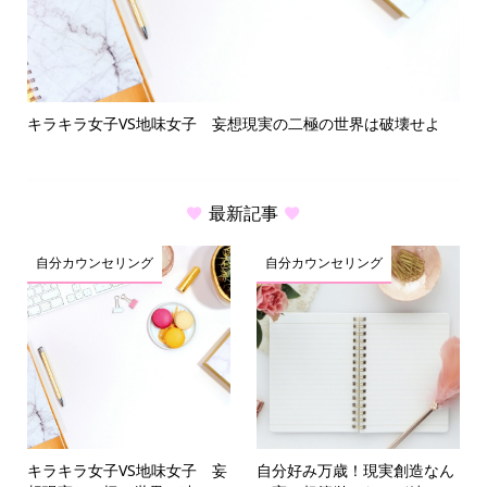
キラキラ女子VS地味女子 妄想現実の二極の世界は破壊せよ
繊
最新記事
自分カウンセリング
自分カウンセリング
キラキラ女子VS地味女子 妄
自分好み万歳！現実創造なん