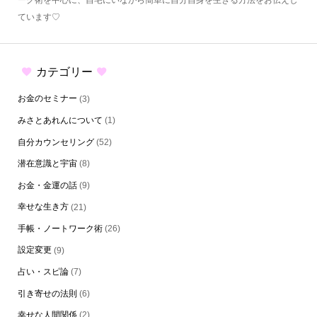
ーク術を中心に、自宅にいながら簡単に自分自身を生きる方法をお伝えし
ています♡
カテゴリー
お金のセミナー
(3)
みさとあれんについて
(1)
自分カウンセリング
(52)
潜在意識と宇宙
(8)
お金・金運の話
(9)
幸せな生き方
(21)
手帳・ノートワーク術
(26)
設定変更
(9)
占い・スピ論
(7)
引き寄せの法則
(6)
幸せな人間関係
(2)