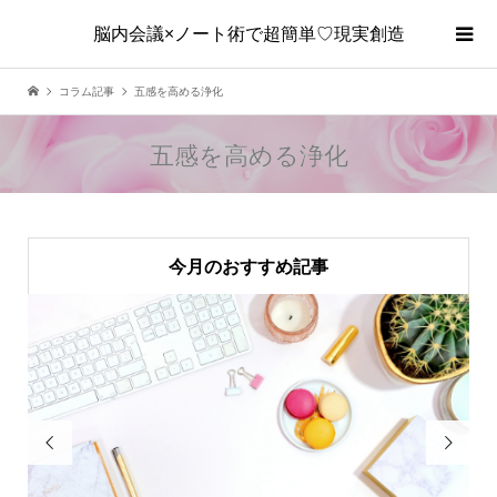
脳内会議×ノート術で超簡単♡現実創造
コラム記事
五感を高める浄化
五感を高める浄化
今月のおすすめ記事

