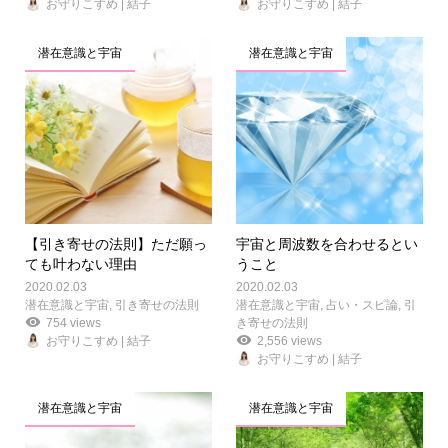
お守りこすめ | 結子
お守りこすめ | 結子
潜在意識と宇宙
潜在意識と宇宙
【引き寄せの法則】ただ願っ
宇宙と周波数を合わせるとい
ても叶わない理由
うこと
2020.02.03
2020.02.03
潜在意識と宇宙
,
引き寄せの法則
潜在意識と宇宙
,
占い・スピ論
,
引
754 views
き寄せの法則
お守りこすめ | 結子
2,556 views
お守りこすめ | 結子
潜在意識と宇宙
潜在意識と宇宙