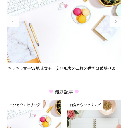


キラキラ女子VS地味女子 妄想現実の二極の世界は破壊せよ
繊
最新記事
自分カウンセリング
自分カウンセリング