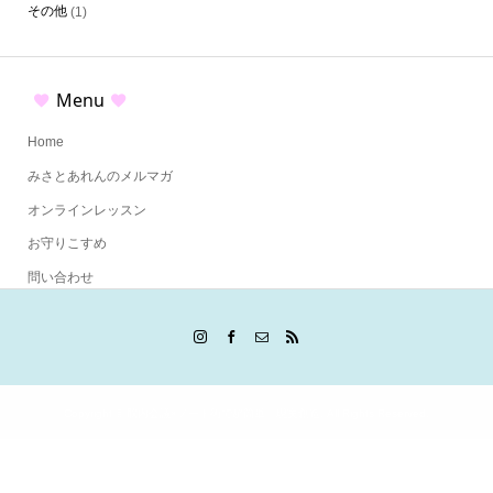
その他
(1)
Menu
Home
みさとあれんのメルマガ
オンラインレッスン
お守りこすめ
問い合わせ
Copyright ©
脳内会議×ノート術で超簡単♡現実創造. All Rights Reserved.
HOME
メルマガ
オンラインレッスン
問い合わせ