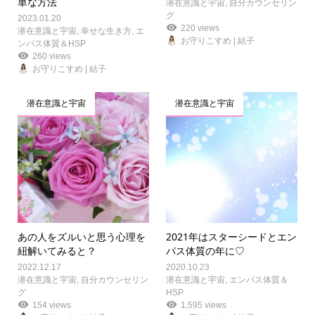
単な方法
潜在意識と宇宙
,
自分カウンセリン
グ
2023.01.20
220 views
潜在意識と宇宙
,
幸せな生き方
,
エ
お守りこすめ | 結子
ンパス体質＆HSP
260 views
お守りこすめ | 結子
潜在意識と宇宙
潜在意識と宇宙
あの人をズルいと思う心理を
2021年はスターシードとエン
紐解いてみると？
パス体質の年に♡
2022.12.17
2020.10.23
潜在意識と宇宙
,
自分カウンセリン
潜在意識と宇宙
,
エンパス体質＆
グ
HSP
154 views
1,595 views