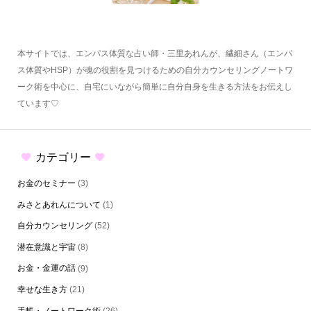
本サイトでは、エンパス体質な占い師・三里あれんが、繊細さん（エンパ
ス体質やHSP）が魂の役割を見つけるための自分カウンセリングノートワ
ーク術を中心に、自宅にいながら簡単に自分自身を生きる方法をお伝えし
ています♡
カテゴリー
お金のセミナー
(3)
みさとあれんについて
(1)
自分カウンセリング
(52)
潜在意識と宇宙
(8)
お金・金運の話
(9)
幸せな生き方
(21)
手帳・ノートワーク術
(26)