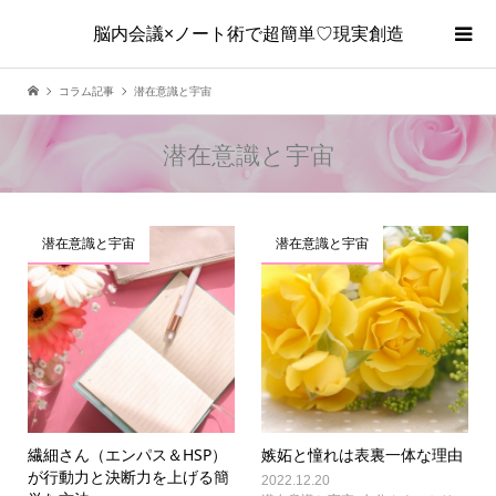
脳内会議×ノート術で超簡単♡現実創造
コラム記事
潜在意識と宇宙
潜在意識と宇宙
潜在意識と宇宙
潜在意識と宇宙
繊細さん（エンパス＆HSP）
嫉妬と憧れは表裏一体な理由
が行動力と決断力を上げる簡
2022.12.20