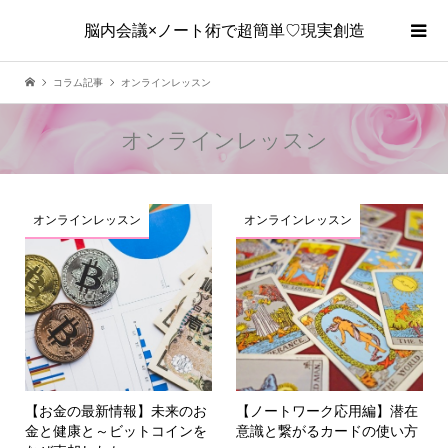
脳内会議×ノート術で超簡単♡現実創造
コラム記事
オンラインレッスン
オンラインレッスン
オンラインレッスン
オンラインレッスン
【お金の最新情報】未来のお
【ノートワーク応用編】潜在
金と健康と～ビットコインを
意識と繋がるカードの使い方