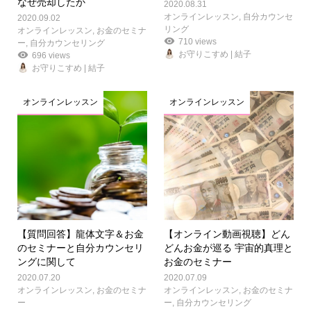
なぜ売却したか
2020.08.31
オンラインレッスン
,
自分カウンセ
2020.09.02
リング
オンラインレッスン
,
お金のセミナ
710 views
ー
,
自分カウンセリング
お守りこすめ | 結子
696 views
お守りこすめ | 結子
オンラインレッスン
オンラインレッスン
【質問回答】龍体文字＆お金
【オンライン動画視聴】どん
のセミナーと自分カウンセリ
どんお金が巡る 宇宙的真理と
ングに関して
お金のセミナー
2020.07.20
2020.07.09
オンラインレッスン
,
お金のセミナ
オンラインレッスン
,
お金のセミナ
ー
ー
,
自分カウンセリング