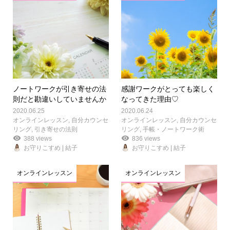
ノートワークが引き寄せの法
感謝ワークがとっても楽しく
則だと勘違いしていませんか
なってきた理由♡
2020.06.25
2020.06.24
オンラインレッスン
,
自分カウンセ
オンラインレッスン
,
自分カウンセ
リング
,
引き寄せの法則
リング
,
手帳・ノートワーク術
388 views
836 views
お守りこすめ | 結子
お守りこすめ | 結子
オンラインレッスン
オンラインレッスン