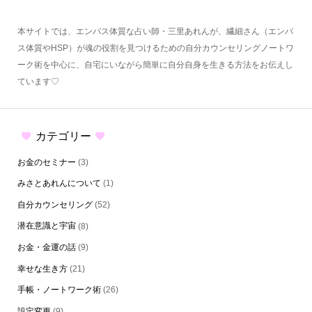
本サイトでは、エンパス体質な占い師・三里あれんが、繊細さん（エンパ
ス体質やHSP）が魂の役割を見つけるための自分カウンセリングノートワ
ーク術を中心に、自宅にいながら簡単に自分自身を生きる方法をお伝えし
ています♡
カテゴリー
お金のセミナー
(3)
みさとあれんについて
(1)
自分カウンセリング
(52)
潜在意識と宇宙
(8)
お金・金運の話
(9)
幸せな生き方
(21)
手帳・ノートワーク術
(26)
設定変更
(9)