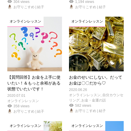
304 views
1,194 views
お守りこすめ | 結子
お守りこすめ | 結子
オンラインレッスン
オンラインレッスン
【質問回答】お金を上手に使
お金のせいにしない。だって
いたい！＆もっと余裕がある
お金は〇〇だから♡
状態でいたいです！
2020.06.26
オンラインレッスン
,
自分カウンセ
2020.07.01
リング
,
お金・金運の話
オンラインレッスン
582 views
358 views
お守りこすめ | 結子
お守りこすめ | 結子
オンラインレッスン
オンラインレッスン