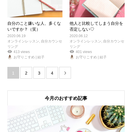
自分のこと嫌いな人、多くな
他人と比較してしまう自分を
いですか？（笑）
否定しない♡
2020.06.19
2020.06.12
オンラインレッスン
,
自分カウンセ
オンラインレッスン
,
自分カウンセ
リング
リング
413 views
401 views
お守りこすめ | 結子
お守りこすめ | 結子
1
2
3
4

今月のおすすめ記事