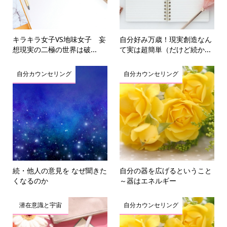
キラキラ女子VS地味女子 妄
自分好み万歳！現実創造なん
想現実の二極の世界は破...
て実は超簡単（だけど続か...
自分カウンセリング
自分カウンセリング
続・他人の意見を なぜ聞きた
自分の器を広げるということ
くなるのか
～器はエネルギー
潜在意識と宇宙
自分カウンセリング