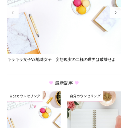


キラキラ女子VS地味女子 妄想現実の二極の世界は破壊せよ
繊
最新記事
自分カウンセリング
自分カウンセリング