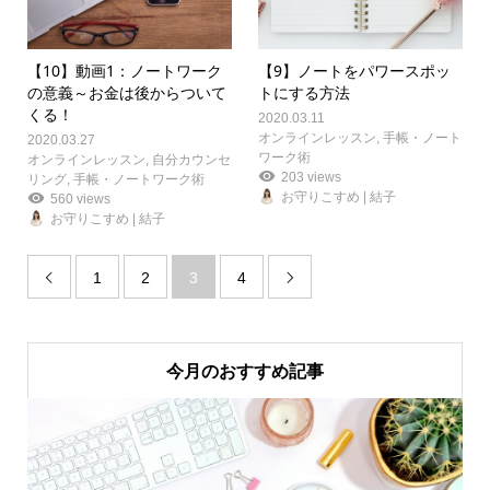
【10】動画1：ノートワーク
【9】ノートをパワースポッ
の意義～お金は後からついて
トにする方法
くる！
2020.03.11
オンラインレッスン
,
手帳・ノート
2020.03.27
ワーク術
オンラインレッスン
,
自分カウンセ
203 views
リング
,
手帳・ノートワーク術
お守りこすめ | 結子
560 views
お守りこすめ | 結子
1
2
3
4


今月のおすすめ記事