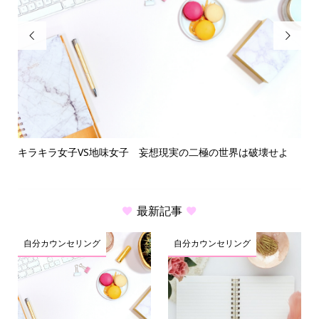


キラキラ女子VS地味女子 妄想現実の二極の世界は破壊せよ
繊
最新記事
自分カウンセリング
自分カウンセリング