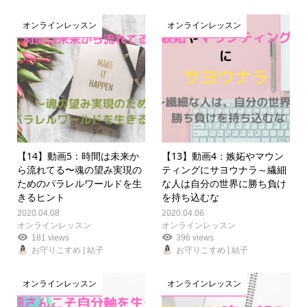
オンラインレッスン
オンラインレッスン
【14】動画5：時間は未来か
【13】動画4：嫉妬やマウン
ら流れてる〜魂の望み実現の
ティングにサヨウナラ～繊細
ためのパラレルワールドを生
な人は自分の世界に勝ち負け
きるヒント
を持ち込むな
2020.04.08
2020.04.06
オンラインレッスン
オンラインレッスン
181 views
396 views
お守りこすめ | 結子
お守りこすめ | 結子
オンラインレッスン
オンラインレッスン