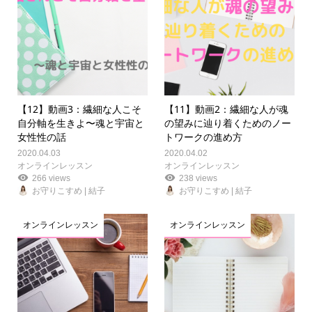
【12】動画3：繊細な人こそ
【11】動画2：繊細な人が魂
自分軸を生きよ〜魂と宇宙と
の望みに辿り着くためのノー
女性性の話
トワークの進め方
2020.04.03
2020.04.02
オンラインレッスン
オンラインレッスン
266 views
238 views
お守りこすめ | 結子
お守りこすめ | 結子
オンラインレッスン
オンラインレッスン