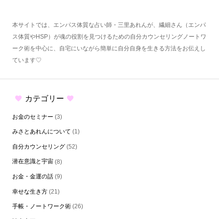
本サイトでは、エンパス体質な占い師・三里あれんが、繊細さん（エンパ
ス体質やHSP）が魂の役割を見つけるための自分カウンセリングノートワ
ーク術を中心に、自宅にいながら簡単に自分自身を生きる方法をお伝えし
ています♡
カテゴリー
お金のセミナー
(3)
みさとあれんについて
(1)
自分カウンセリング
(52)
潜在意識と宇宙
(8)
お金・金運の話
(9)
幸せな生き方
(21)
手帳・ノートワーク術
(26)