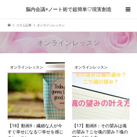
脳内会議×ノート術で超簡単♡現実創造
コラム記事
オンラインレッスン
オンラインレッスン
オンラインレッスン
オンラインレッスン
【18】動画9：繊細な人が今
【17】動画8：その望みは魂
すぐ幸せになる♡幸せを感じ
の望み？ニセ魂の望み？魂の