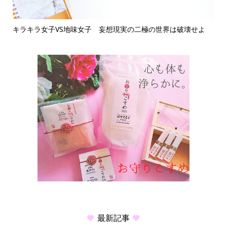
キラキラ女子VS地味女子 妄想現実の二極の世界は破壊せよ
繊細さ
最新記事