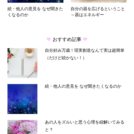
続・他人の意見を なぜ聞きた
自分の器を広げるということ
くなるのか
～器はエネルギー
おすすめ記事
自分好み万歳！現実創造なんて実は超簡単
（だけど続かない！）
続・他人の意見を なぜ聞きたくなるのか
あの人をズルいと思う心理を紐解いてみる
と？
HOME
メルマガ
オンラインレッスン
問い合わせ