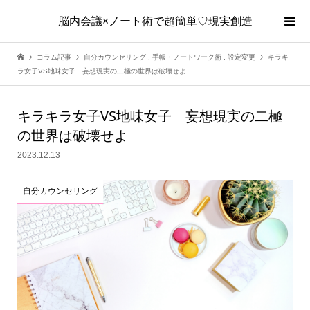
脳内会議×ノート術で超簡単♡現実創造
コラム記事
自分カウンセリング
,
手帳・ノートワーク術
,
設定変更
キラキ
ラ女子VS地味女子 妄想現実の二極の世界は破壊せよ
キラキラ女子VS地味女子 妄想現実の二極
の世界は破壊せよ
2023.12.13
自分カウンセリング