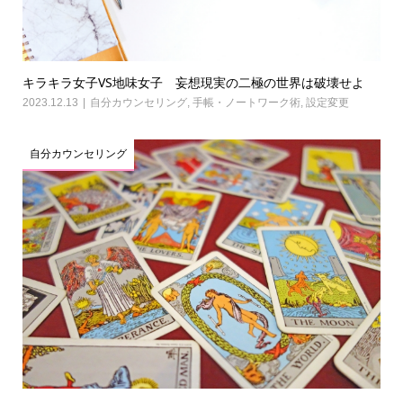
キラキラ女子VS地味女子 妄想現実の二極の世界は破壊せよ
2023.12.13
自分カウンセリング
,
手帳・ノートワーク術
,
設定変更
自分カウンセリング