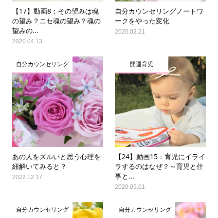
【17】動画8：その望みは魂
自分カウンセリングノートワ
の望み？ニセ魂の望み？魂の
ークをやった変化
望みの...
2020.02.21
2020.04.13
自分カウンセリング
開運育児
あの人をズルいと思う心理を
【24】動画15：育児にイライ
紐解いてみると？
ラするのはなぜ？～育児と仕
事と...
2022.12.17
2020.05.01
自分カウンセリング
自分カウンセリング