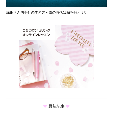
よ
繊細さん的幸せの歩き方～風の時代は脳を鍛えよ♡
【
最新記事