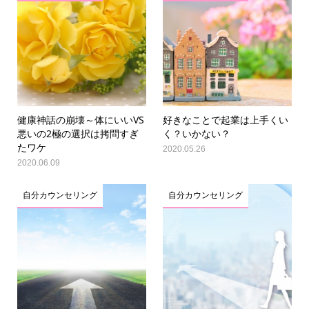
健康神話の崩壊～体にいいVS
好きなことで起業は上手くい
悪いの2極の選択は拷問すぎ
く？いかない？
たワケ
2020.05.26
2020.06.09
自分カウンセリング
自分カウンセリング