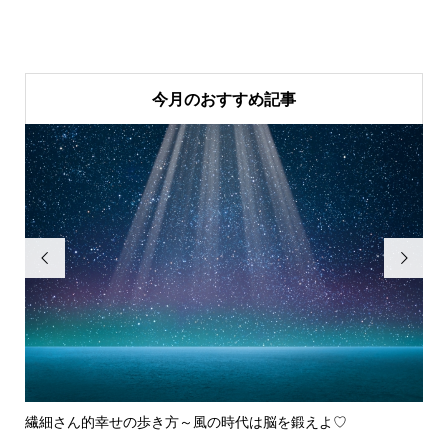
今月のおすすめ記事


よ
繊細さん的幸せの歩き方～風の時代は脳を鍛えよ♡
【