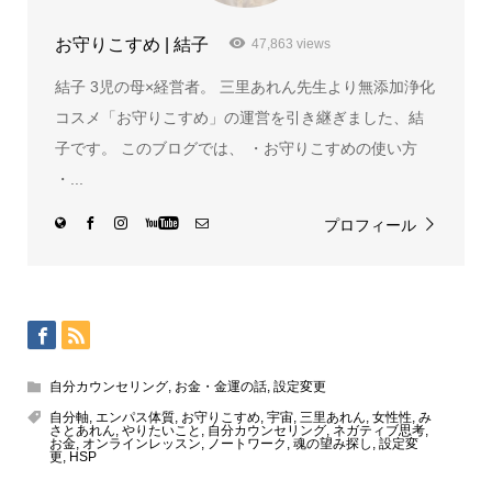
お守りこすめ | 結子
47,863 views
結子 3児の母×経営者。 三里あれん先生より無添加浄化
コスメ「お守りこすめ」の運営を引き継ぎました、結
子です。 このブログでは、 ・お守りこすめの使い方
・...
プロフィール
自分カウンセリング
,
お金・金運の話
,
設定変更
自分軸
,
エンパス体質
,
お守りこすめ
,
宇宙
,
三里あれん
,
女性性
,
み
さとあれん
,
やりたいこと
,
自分カウンセリング
,
ネガティブ思考
,
お金
,
オンラインレッスン
,
ノートワーク
,
魂の望み探し
,
設定変
更
,
HSP