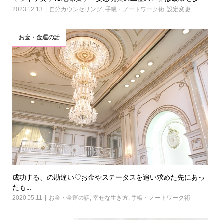
2023.12.13
自分カウンセリング
,
手帳・ノートワーク術
,
設定変更
お金・金運の話
成功する、の勘違い♡お金やステータスを追い求めた先にあっ
たも...
2020.05.11
お金・金運の話
,
幸せな生き方
,
手帳・ノートワーク術