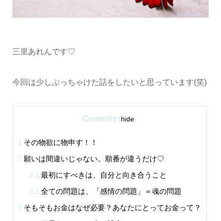
三里あれんです♡
今回は少しぶっちゃけた話をしたいと思っています(笑)
Contents
[
hide
]
1
その物欲に物申す！！
2
願いは間違いじゃない。順番が違うだけ♡
2.1
最初にすべきは、自分と向き合うこと
2.2
全ての問題は、「感情の問題」＝魂の問題
3
そもそもお金はなぜ必要？あなたにとってお金って？