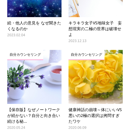
続・他人の意見を なぜ聞きた
キラキラ女子VS地味女子 妄
くなるのか
想現実の二極の世界は破壊せ
よ
2023.02.04
2023.12.13
自分カウンセリング
自分カウンセリング
【保存版】なぜノートワーク
健康神話の崩壊～体にいいVS
が続かない？自分と向き合い
悪いの2極の選択は拷問すぎ
続ける秘...
たワケ
2020.05.24
2020.06.09