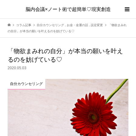
脳内会議×ノート術で超簡単♡現実創造
コラム記事
自分カウンセリング
,
お金・金運の話
,
設定変更
「物欲まみれ
の自分」が本当の願いを叶えるのを妨げている♡
「物欲まみれの自分」が本当の願いを叶え
るのを妨げている♡
2020.05.03
自分カウンセリング