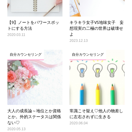
【9】ノートをパワースポッ
キラキラ女子VS地味女子 妄
トにする方法
想現実の二極の世界は破壊せ
よ
2020.03.11
2023.12.13
自分カウンセリング
自分カウンセリング
大人の成長論～地位とか資格
常識こそ疑え♡他人の物差し
とか。外的ステータスは関係
に左右されずに生きる
ない♡
2020.06.04
2020.05.13