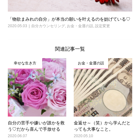
「物欲まみれの自分」が本当の願いを叶えるのを妨げている♡
2020.05.03
自分カウンセリング
,
お金・金運の話
,
設定変更
関連記事一覧
幸せな生き方
お金・金運の話
自分の苦手や嫌いが誰かを救
金返せ～（笑）から学んだと
う♡だから喜んで手放せる
っても大事なこと。
2020.06.07
2020.05.10