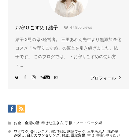
お守りこすめ | 結子
47,850 views
結子 3児の母×経営者。 三里あれん先生より無添加浄化
コスメ「お守りこすめ」の運営を引き継ぎました、結
子です。 このブログでは、 ・お守りこすめの使い方
・...
プロフィール
お金・金運の話
,
幸せな生き方
,
手帳・ノートワーク術
ワクワク
,
楽しいこと
,
固定観念
,
感謝ワーク
,
三里あれん
,
魂の望
み探し
,
自分カウンセリング
,
お金
,
設定変更
,
幸せ
,
宇宙
,
やりたい