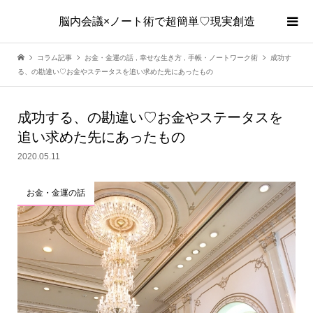
脳内会議×ノート術で超簡単♡現実創造
コラム記事
お金・金運の話
,
幸せな生き方
,
手帳・ノートワーク術
成功す
る、の勘違い♡お金やステータスを追い求めた先にあったもの
成功する、の勘違い♡お金やステータスを
追い求めた先にあったもの
2020.05.11
お金・金運の話