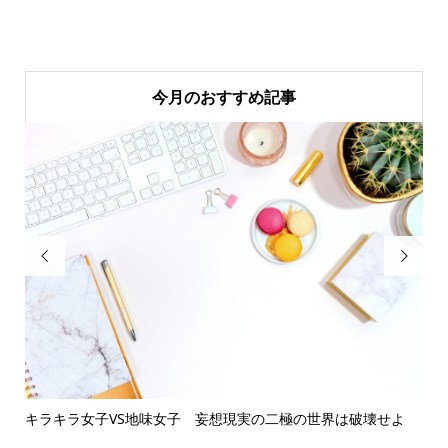
今月のおすすめ記事


S地味女子 妄想現実の二極の世界は破壊せよ
繊細さん的幸せの歩き方