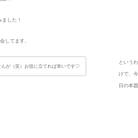
みました！
再会してます。
という
せんが（笑）お役に立てれば幸いです♡
けで、
日の本