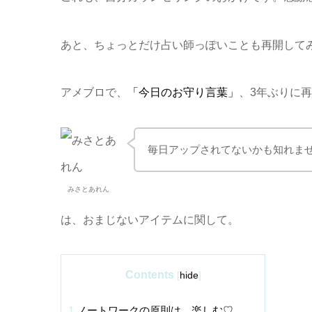
あと、ちょっとだけ占い師っぽいことも再開して
アメブロで、
「今日のお守り言葉」
、3年ぶりに
毎日アップされてないかも知れま
みさとあれん
は、おまじないアイテムに関して。
Contents
[
hide
]
1
ノートワークの原則は、楽しむ♡