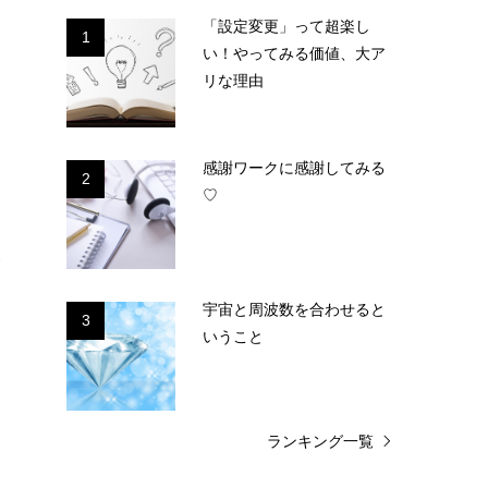
「設定変更」って超楽し
1
い！やってみる価値、大ア
リな理由
感謝ワークに感謝してみる
2
♡
わ
今
題
宇宙と周波数を合わせると
3
いうこと
ランキング一覧