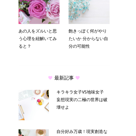
あの人をズルいと思
飽きっぽく何がやり
う心理を紐解いてみ
たいか 分からない自
ると？
分の可能性
最新記事
キラキラ女子VS地味女子
妄想現実の二極の世界は破
壊せよ
自分好み万歳！現実創造な