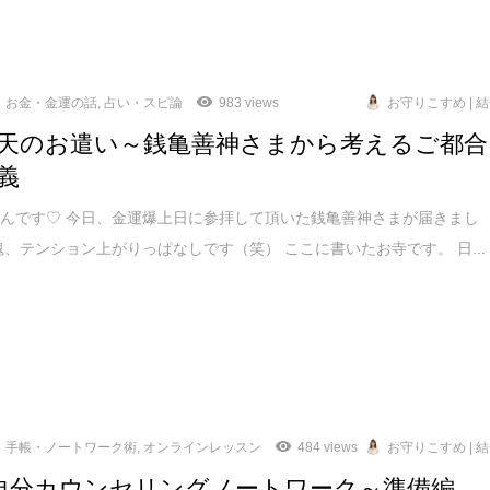
お金・金運の話
,
占い・スピ論
983 views
お守りこすめ | 
天のお遣い～銭亀善神さまから考えるご都合
義
んです♡ 今日、金運爆上日に参拝して頂いた銭亀善神さまが届きまし
魂、テンション上がりっぱなしです（笑） ここに書いたお寺です。 日...
手帳・ノートワーク術
,
オンラインレッスン
484 views
お守りこすめ | 
自分カウンセリングノートワーク～準備編