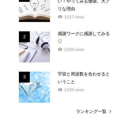
い！やってみる価値、大ア
リな理由
3,017 views
感謝ワークに感謝してみる
2
♡
2,608 views
宇宙と周波数を合わせると
3
いうこと
2,555 views
ランキング一覧