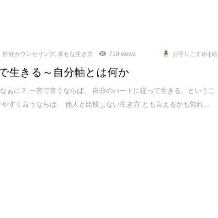
自分カウンセリング
,
幸せな生き方
710 views
お守りこすめ | 
で生きる～自分軸とは何か
なぁに？ 一言で言うならば、 自分のハートに従って生きる、というこ
りやすく言うならば、 他人と比較しない生き方 とも言えるかも知れ...