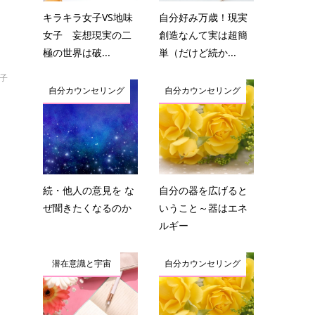
キラキラ女子VS地味
自分好み万歳！現実
女子 妄想現実の二
創造なんて実は超簡
極の世界は破...
単（だけど続か...
結子
自分カウンセリング
自分カウンセリング
続・他人の意見を な
自分の器を広げると
ぜ聞きたくなるのか
いうこと～器はエネ
ルギー
潜在意識と宇宙
自分カウンセリング