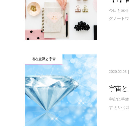
今日も幸せ
グノートワ
潜在意識と宇宙
2020.02.03
宇宙と
宇宙に手放
す という