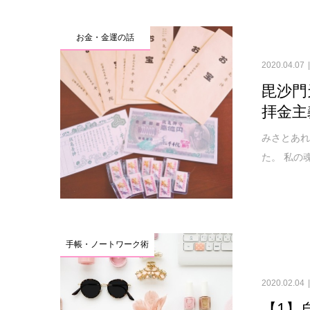
お金・金運の話
2020.04.07
毘沙門
拝金主
みさとあれ
た。 私の
手帳・ノートワーク術
2020.02.04
【1】