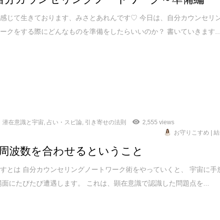
感じて生きております、みさとあれんです♡ 今日は、自分カウンセリ
ークをする際にどんなものを準備をしたらいいのか？ 書いていきます..
潜在意識と宇宙
,
占い・スピ論
,
引き寄せの法則
2,555 views
お守りこすめ | 
周波数を合わせるということ
すとは 自分カウンセリングノートワーク術をやっていくと、 宇宙に手
場面にたびたび遭遇します。 これは、顕在意識で認識した問題点を...