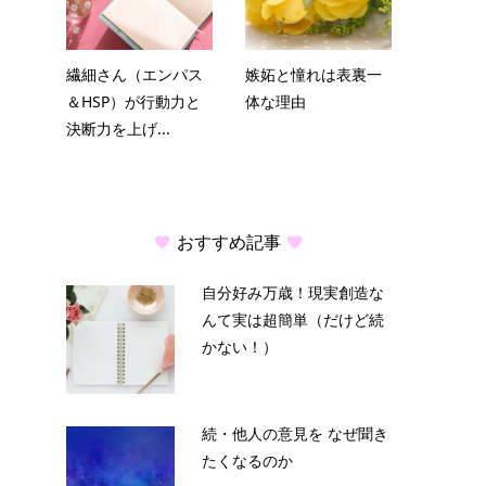
繊細さん（エンパス
嫉妬と憧れは表裏一
＆HSP）が行動力と
体な理由
決断力を上げ...
おすすめ記事
自分好み万歳！現実創造な
んて実は超簡単（だけど続
かない！）
続・他人の意見を なぜ聞き
たくなるのか