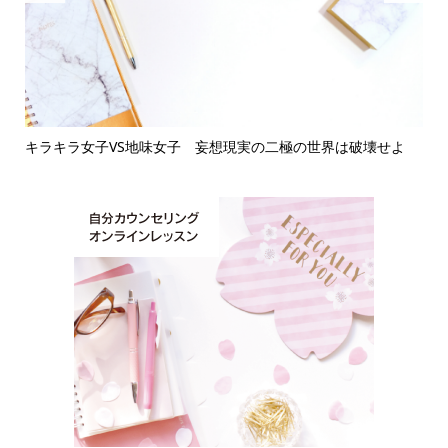
キラキラ女子VS地味女子 妄想現実の二極の世界は破壊せよ
繊