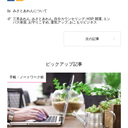
みさとあれんについて
三里あれん
,
みさとあれん
,
自分カウンセリング
,
HSP
,
開運
,
エン
パス体質
,
お守りこすめ
,
運気アップ
,
おこもりビジネス
ピックアップ記事
手帳・ノートワーク術