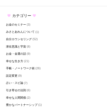
カテゴリー
お金のセミナー
(3)
みさとあれんについて
(1)
自分カウンセリング
(52)
潜在意識と宇宙
(8)
お金・金運の話
(9)
幸せな生き方
(21)
手帳・ノートワーク術
(26)
設定変更
(9)
占い・スピ論
(7)
引き寄せの法則
(6)
幸せな人間関係
(2)
豊かなパートナーシップ
(1)