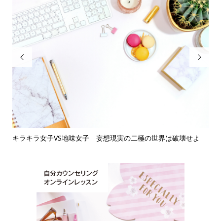


キラキラ女子VS地味女子 妄想現実の二極の世界は破壊せよ
繊