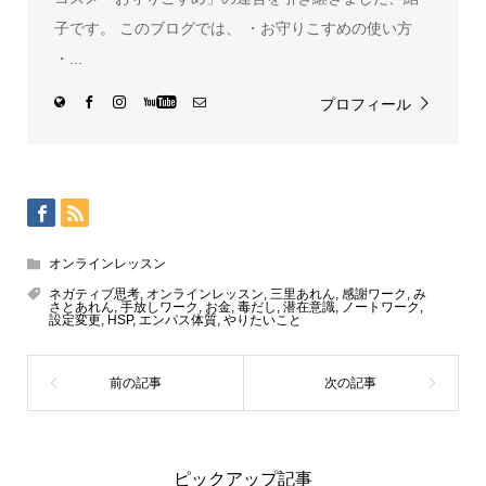
子です。 このブログでは、 ・お守りこすめの使い方
・...
プロフィール
オンラインレッスン
ネガティブ思考
,
オンラインレッスン
,
三里あれん
,
感謝ワーク
,
み
さとあれん
,
手放しワーク
,
お金
,
毒だし
,
潜在意識
,
ノートワーク
,
設定変更
,
HSP
,
エンパス体質
,
やりたいこと
ピックアップ記事