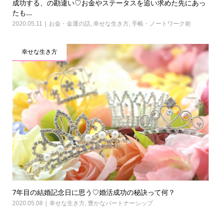
成功する、の勘違い♡お金やステータスを追い求めた先にあっ
たも...
2020.05.11
お金・金運の話
,
幸せな生き方
,
手帳・ノートワーク術
幸せな生き方
7年目の結婚記念日に思う♡婚活成功の秘訣って何？
2020.05.08
幸せな生き方
,
豊かなパートナーシップ