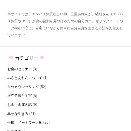
本サイトでは、エンパス体質な占い師・三里あれんが、繊細さん（エンパ
ス体質やHSP）が魂の役割を見つけるための自分カウンセリングノートワ
ーク術を中心に、自宅にいながら簡単に自分自身を生きる方法をお伝えし
ています♡
カテゴリー
お金のセミナー
(3)
みさとあれんについて
(1)
自分カウンセリング
(52)
潜在意識と宇宙
(8)
お金・金運の話
(9)
幸せな生き方
(21)
手帳・ノートワーク術
(26)