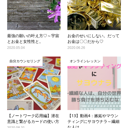
最強の願いの叶え方♡～宇宙
お金のせいにしない。だって
とお金と女性性と。
お金は〇〇だから♡
2020.05.04
2020.06.26
自分カウンセリング
オンラインレッスン
【ノートワーク応用編】潜在
【13】動画4：嫉妬やマウン
意識と繋がるカードの使い方
ティングにサヨウナラ～繊細
な人は...
2020.08.31