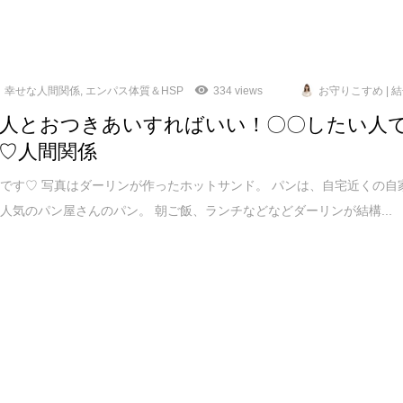
幸せな人間関係
,
エンパス体質＆HSP
334 views
お守りこすめ | 
人とおつきあいすればいい！〇〇したい人
♡人間関係
です♡ 写真はダーリンが作ったホットサンド。 パンは、自宅近くの自
人気のパン屋さんのパン。 朝ご飯、ランチなどなどダーリンが結構...