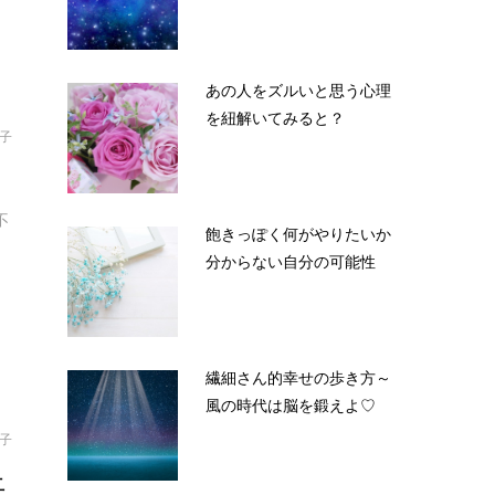
あの人をズルいと思う心理
を紐解いてみると？
結子
る
不
飽きっぽく何がやりたいか
分からない自分の可能性
繊細さん的幸せの歩き方～
風の時代は脳を鍛えよ♡
結子
上