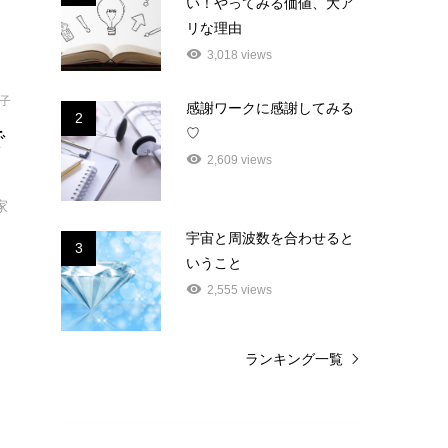
い！やってみる価値、大ア
リな理由
3,018 views
結子
感謝ワークに感謝してみる
2
で
♡
2,609 views
家
宇宙と周波数を合わせると
3
いうこと
2,555 views
ランキング一覧