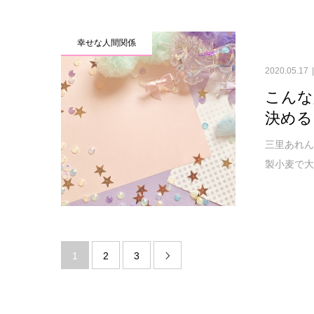
幸せな人間関係
2020.05.17
こんな
決める
三里あれん
製小麦で大
1
2
3
