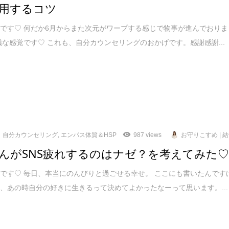
用するコツ
です♡ 何だか6月からまた次元がワープする感じで物事が進んでおりま
議な感覚です♡ これも、自分カウンセリングのおかげです。感謝感謝...
自分カウンセリング
,
エンパス体質＆HSP
987 views
お守りこすめ | 
んがSNS疲れするのはナゼ？を考えてみた
です♡ 毎日、本当にのんびりと過ごせる幸せ。 ここにも書いたんです
、あの時自分の好きに生きるって決めてよかったなーって思います。...