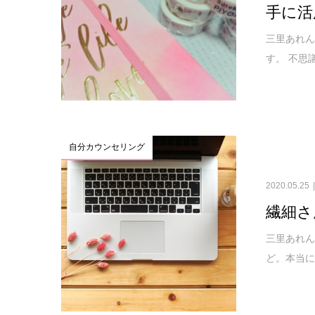
手に活
三里あれん
す。 不思
自分カウンセリング
2020.05.25
繊細さ
三里あれん
ど。本当に