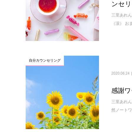
ンセリ
三里あれん
（涙） お
自分カウンセリング
2020.06.24
感謝ワ
三里あれん
然ノートワ