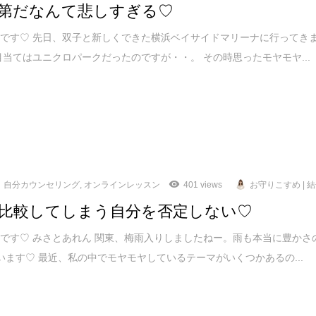
第だなんて悲しすぎる♡
です♡ 先日、双子と新しくできた横浜ベイサイドマリーナに行ってき
目当てはユニクロパークだったのですが・・。 その時思ったモヤモヤ...
自分カウンセリング
,
オンラインレッスン
401 views
お守りこすめ | 
比較してしまう自分を否定しない♡
です♡ みさとあれん 関東、梅雨入りしましたねー。雨も本当に豊かさ
います♡ 最近、私の中でモヤモヤしているテーマがいくつかあるの...