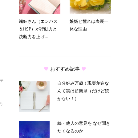
ま
繊細さん（エンパス
嫉妬と憧れは表裏一
＆HSP）が行動力と
体な理由
決断力を上げ...
おすすめ記事
結子
自分好み万歳！現実創造な
んて実は超簡単（だけど続
かない！）
の
続・他人の意見を なぜ聞き
たくなるのか