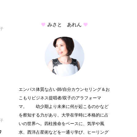
みさと あれん
結子
。
エンパス体質な占い師/自分カウンセリング＆お
こもりビジネス提唱者/双子のアラフォーマ
マ。 幼少期より未来に何が起こるのかなど
を察知する力があり、大学在学時に本格的に占
結子
いの世界へ。四柱推命をベースに、気学や風
ウ
水、西洋占星術などを一通り学び、ヒーリング