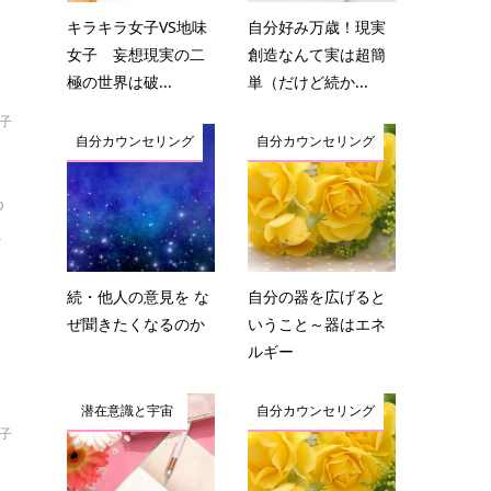
キラキラ女子VS地味
自分好み万歳！現実
女子 妄想現実の二
創造なんて実は超簡
極の世界は破...
単（だけど続か...
結子
自分カウンセリング
自分カウンセリング
め
.
続・他人の意見を な
自分の器を広げると
ぜ聞きたくなるのか
いうこと～器はエネ
ルギー
潜在意識と宇宙
自分カウンセリング
結子
せ