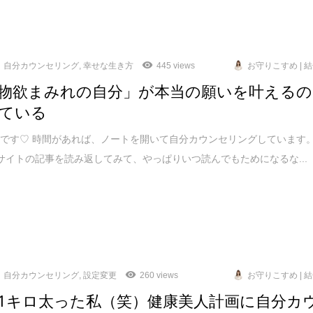
自分カウンセリング
,
幸せな生き方
445 views
お守りこすめ | 
物欲まみれの自分」が本当の願いを叶えるの
ている
です♡ 時間があれば、ノートを開いて自分カウンセリングしています
サイトの記事を読み返してみて、やっぱりいつ読んでもためになるな...
自分カウンセリング
,
設定変更
260 views
お守りこすめ | 
1キロ太った私（笑）健康美人計画に自分カ