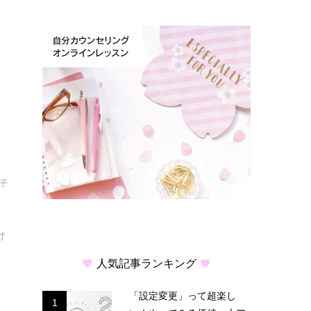
結子
♡
け
人気記事ランキング
「設定変更」って超楽し
1