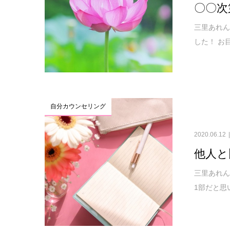
〇〇次
三里あれん
した！ お
自分カウンセリング
2020.06.12
他人と
三里あれん
1部だと思