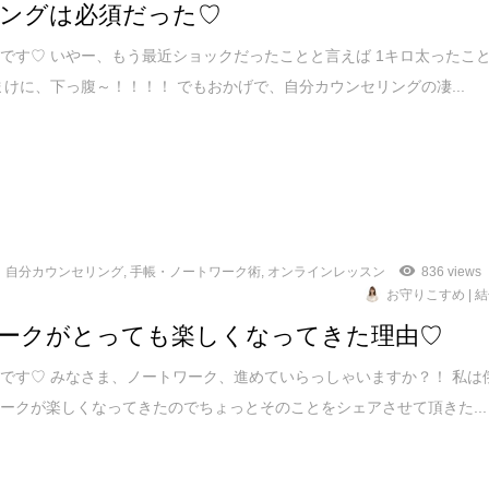
ングは必須だった♡
です♡ いやー、もう最近ショックだったことと言えば 1キロ太ったこ
まけに、下っ腹～！！！！ でもおかげで、自分カウンセリングの凄...
自分カウンセリング
,
手帳・ノートワーク術
,
オンラインレッスン
836 views
お守りこすめ | 
ークがとっても楽しくなってきた理由♡
です♡ みなさま、ノートワーク、進めていらっしゃいますか？！ 私は
ークが楽しくなってきたのでちょっとそのことをシェアさせて頂きた...