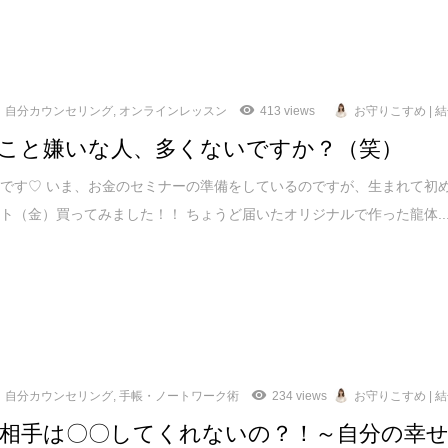
自分カウンセリング
,
オンラインレッスン
413 views
お守りこすめ | 
こと嫌いな人、多くないですか？（笑）
です♡ いま、お金のセミナーの準備をしているのですが、生まれて初
ト（金）買ってみました！！ ちょうど届いたオリジナルで作った龍体..
自分カウンセリング
,
手帳・ノートワーク術
234 views
お守りこすめ | 
相手は〇〇してくれないの？！～自分の幸