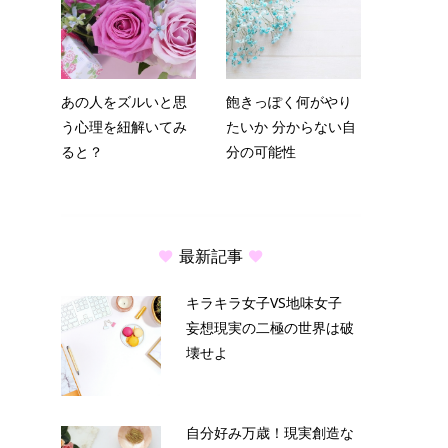
あの人をズルいと思
飽きっぽく何がやり
う心理を紐解いてみ
たいか 分からない自
ると？
分の可能性
最新記事
キラキラ女子VS地味女子
妄想現実の二極の世界は破
壊せよ
自分好み万歳！現実創造な