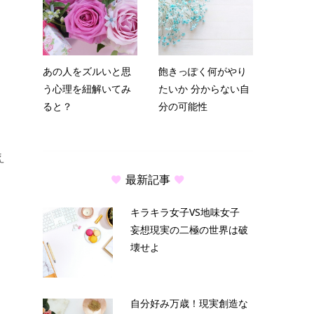
あの人をズルいと思
飽きっぽく何がやり
う心理を紐解いてみ
たいか 分からない自
ると？
分の可能性
え
最新記事
キラキラ女子VS地味女子
妄想現実の二極の世界は破
壊せよ
自分好み万歳！現実創造な