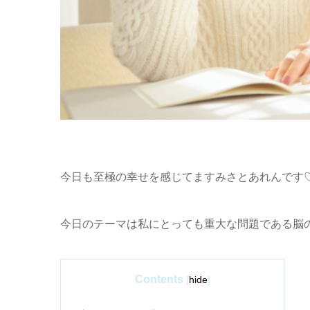
今日も至極の幸せを感じてますみさとあれんです
今日のテーマは私にとっても重大な問題である脳
Contents
[
hide
]