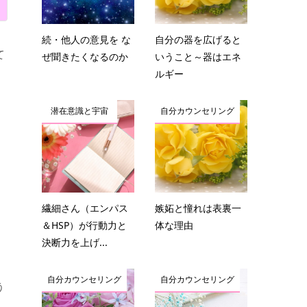
続・他人の意見を な
自分の器を広げると
て
ぜ聞きたくなるのか
いうこと～器はエネ
ルギー
潜在意識と宇宙
自分カウンセリング
繊細さん（エンパス
嫉妬と憧れは表裏一
＆HSP）が行動力と
体な理由
決断力を上げ...
自分カウンセリング
自分カウンセリング
う